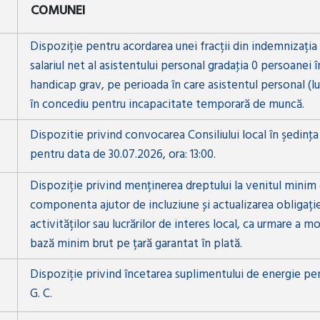
COMUNEI
Dispoziție pentru acordarea unei fracții din indemnizația
salariul net al asistentului personal gradaţia 0 persoanei 
handicap grav, pe perioada în care asistentul personal (lun
în concediu pentru incapacitate temporară de muncă.
Dispozitie privind convocarea Consiliului local în şedinţa
pentru data de 30.07.2026, ora: 13:00.
Dispoziție privind menținerea dreptului la venitul minim 
componenta ajutor de incluziune și actualizarea obligați
activităților sau lucrărilor de interes local, ca urmare a mod
bază minim brut pe țară garantat în plată.
Dispoziție privind încetarea suplimentului de energie pe
G. C.