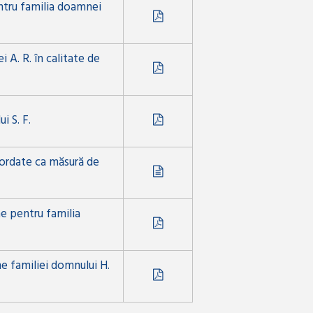
ntru familia doamnei
 A. R. în calitate de
i S. F.
acordate ca măsură de
ne pentru familia
ne familiei domnului H.