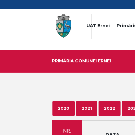
UAT Ernei
Primări
PRIMĂRIA COMUNEI ERNEI
2020
2021
2022
20
NR.