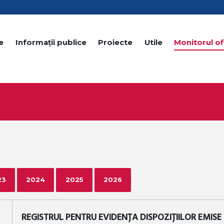
e
Informații publice
Proiecte
Utile
Monitorul ofi
23
2024
2025
2026
REGISTRUL PENTRU EVIDENȚA DISPOZIȚIILOR EMISE