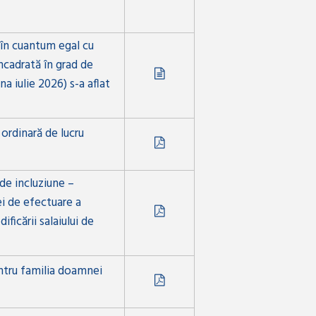
 în cuantum egal cu
încadrată în grad de
a iulie 2026) s-a aflat
 ordinară de lucru
de incluziune –
ei de efectuare a
ificării salaiului de
ntru familia doamnei