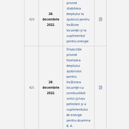
privind
stabilirea
28.
dreptului la
426
decembrie
ajutorul pentru
2022.
încălzire
locuinței și la
suplimentul
pentru energie
Dispoziție
privind
încetarea
dreptului
ajutorului
pentru
28.
încălzirea
425
decembrie
locuinței cu
2022.
combustibili
solizi și/sau
petrolieri și a
suplimentului
de energie
pentru doamna
B. A.