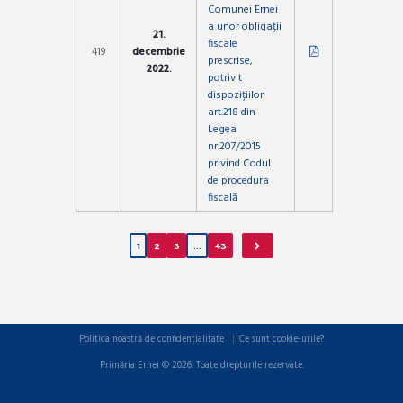
Comunei Ernei
a unor obligații
21.
fiscale
419
decembrie
prescrise,
2022.
potrivit
dispozițiilor
art.218 din
Legea
nr.207/2015
privind Codul
de procedura
fiscală
1
2
3
…
43
Politica noastră de confidențialitate
Ce sunt cookie-urile?
Primăria Ernei © 2026. Toate drepturile rezervate.