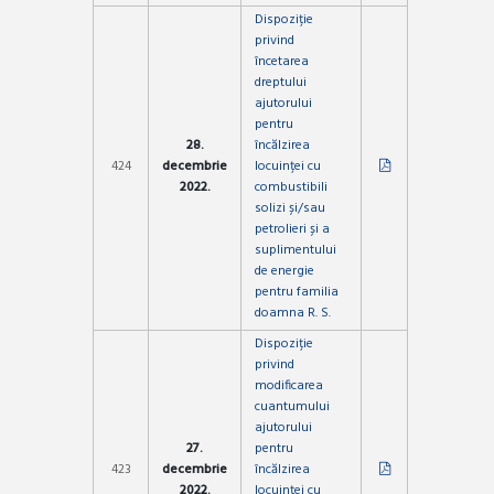
Dispoziție
privind
încetarea
dreptului
ajutorului
pentru
28.
încălzirea
424
decembrie
locuinței cu
2022.
combustibili
solizi și/sau
petrolieri și a
suplimentului
de energie
pentru familia
doamna R. S.
Dispoziție
privind
modificarea
cuantumului
ajutorului
27.
pentru
423
decembrie
încălzirea
2022.
locuinței cu