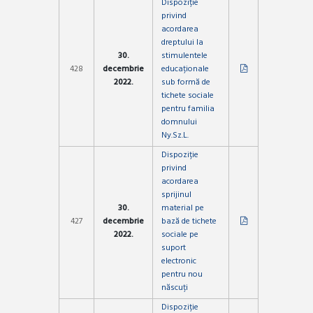
Dispoziție
privind
acordarea
dreptului la
30.
stimulentele
428
decembrie
educaționale
2022.
sub formă de
tichete sociale
pentru familia
domnului
Ny.Sz.L.
Dispoziție
privind
acordarea
sprijinul
30.
material pe
427
decembrie
bază de tichete
2022.
sociale pe
suport
electronic
pentru nou
născuți
Dispoziție