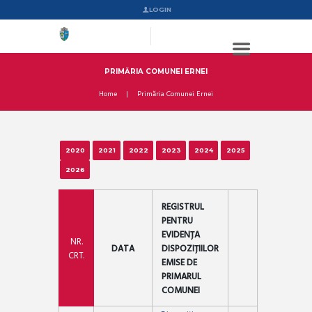
LOGIN
PRIMĂRIA COMUNEI ERNEI
Home
Primăria Comunei Ernei
2020
2021
2022
2023
2024
2025
2026
REGISTRUL
PENTRU
EVIDENȚA
NR.
DATA
DISPOZIȚIILOR
CRT.
EMISE DE
PRIMARUL
COMUNEI