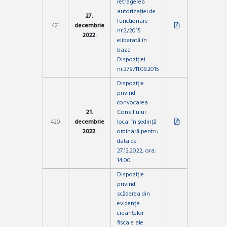
retragerea
autorizației de
27.
funcționare
421
decembrie
nr.2/2015
2022.
eliberată în
baza
Dispoziției
nr.378/11.09.2015
Dispoziție
privind
convocarea
21.
Consiliului
420
decembrie
local în ședință
2022.
ordinară pentru
data de
27.12.2022, ora:
14:00.
Dispoziție
privind
scăderea din
evidența
creanțelor
fiscale ale