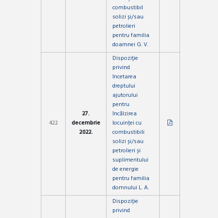
combustibil
solizi și/sau
petrolieri
pentru familia
doamnei G. V.
Dispoziție
privind
încetarea
dreptului
ajutorului
pentru
27.
încălzirea
422
decembrie
locuinței cu
2022.
combustibili
solizi și/sau
petrolieri și
suplimentului
de energie
pentru familia
domnului L. A.
Dispoziție
privind