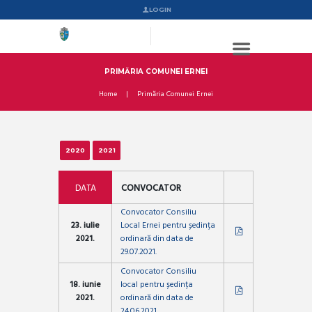
LOGIN
PRIMĂRIA COMUNEI ERNEI
Home
Primăria Comunei Ernei
2020
2021
DATA
CONVOCATOR
Convocator Consiliu
23. iulie
Local Ernei pentru ședința
2021.
ordinară din data de
29.07.2021.
Convocator Consiliu
18. iunie
local pentru ședința
2021.
ordinară din data de
24.06.2021