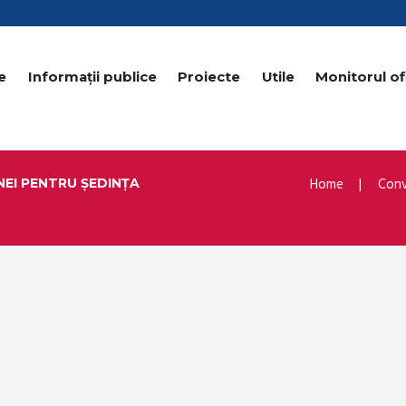
e
Informații publice
Proiecte
Utile
Monitorul ofi
Home
Conv
EI PENTRU ȘEDINȚA