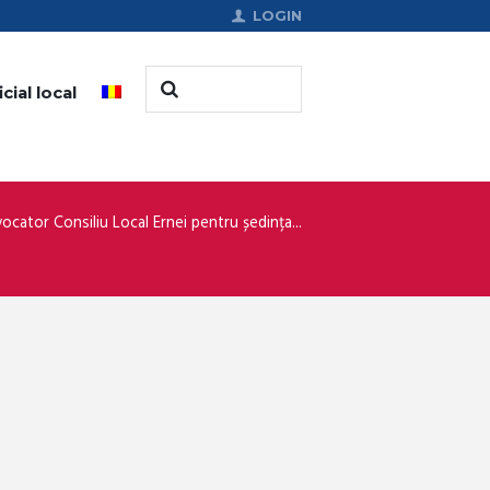
LOGIN
cial local
ocator Consiliu Local Ernei pentru ședința...