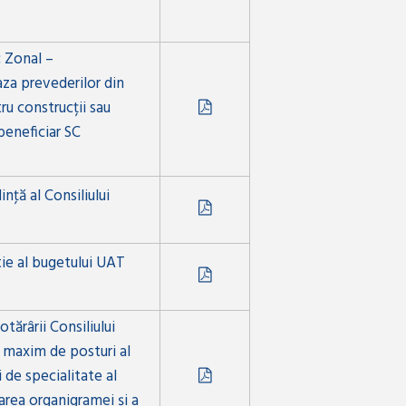
c Zonal –
za prevederilor din
u construcții sau
beneficiar SC
nţă al Consiliului
tie al bugetului UAT
ărârii Consiliului
 maxim de posturi al
 de specialitate al
area organigramei și a