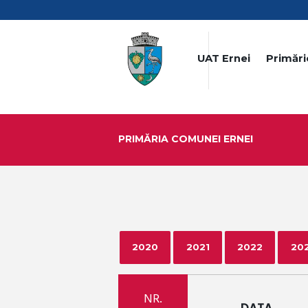
UAT Ernei
Primări
PRIMĂRIA COMUNEI ERNEI
2020
2021
2022
20
NR.