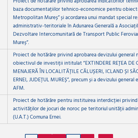
Proiect de hotărâre privind aprobarea indicatorilor teh
baza documentațiilor tehnico-economice pentru obiectivu
Metropolitan Mureș” și acordarea unui mandat special rep
administrativ-teritoriale în Adunarea Generală a Asociațil
Dezvoltare Intercomunitară de Transport Public Ferovia
Mureș”.
Proiect de hotărâre privind aprobarea devizului general 
obiectivul de investiții intitulat “EXTINDERE REȚEA D
MENAJERĂ ÎN LOCALITĂȚILE CĂLUȘERI, ICLAND ȘI S
ERNEI, JUDEȚUL MUREȘ”, precum și a devizului general eli
AFM.
Proiect de hotărâre pentru instituirea interdicției privin
activităților de jocuri de noroc pe teritoriul unității admin
(U.A.T.) Comuna Ernei.