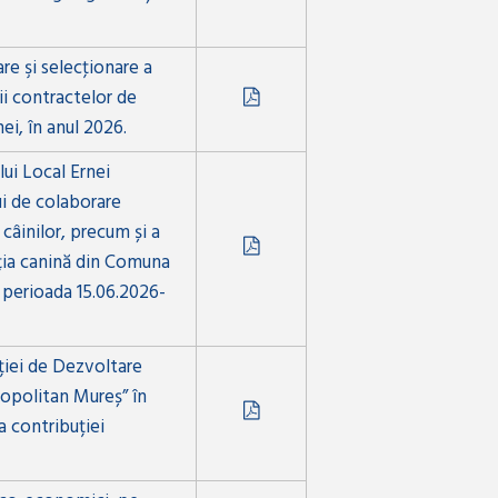
re şi selecţionare a
ii contractelor de
ei, în anul 2026.
lui Local Ernei
ui de colaborare
 câinilor, precum și a
ația canină din Comuna
n perioada 15.06.2026-
ției de Dezvoltare
opolitan Mureș” în
a contribuției