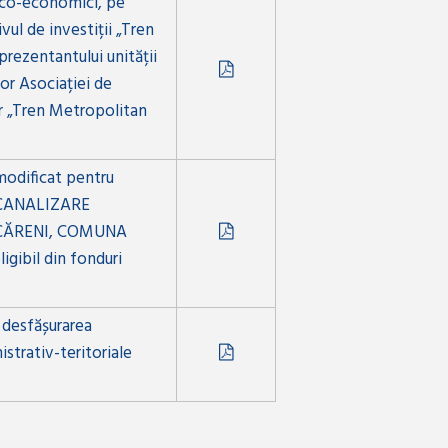
nico-economici, pe
l de investiții „Tren
rezentantului unității
or Asociației de
r „Tren Metropolitan
modificat pentru
E CANALIZARE
ĂCĂRENI, COMUNA
gibil din fonduri
d desfășurarea
istrativ-teritoriale