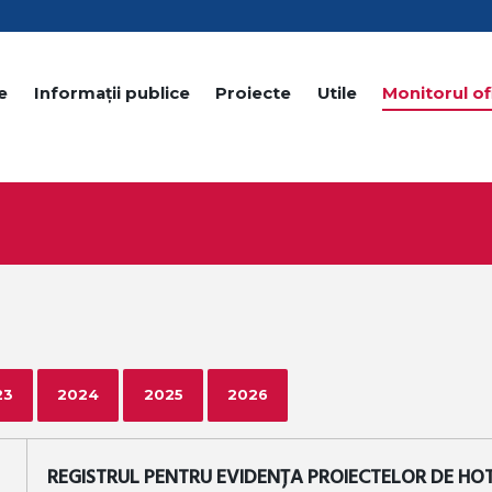
e
Informații publice
Proiecte
Utile
Monitorul ofi
23
2024
2025
2026
REGISTRUL PENTRU EVIDENȚA PROIECTELOR DE HO