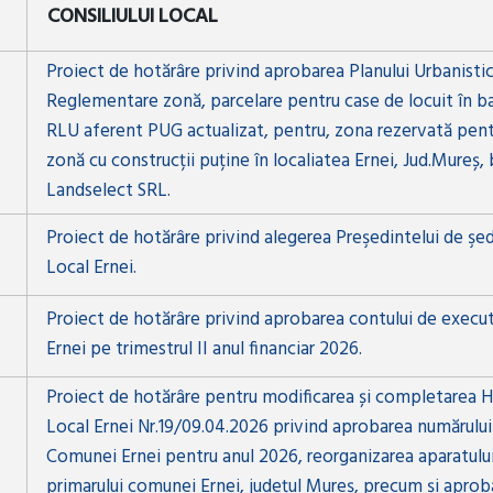
CONSILIULUI LOCAL
Proiect de hotărâre privind aprobarea Planului Urbanisti
Reglementare zonă, parcelare pentru case de locuit în ba
RLU aferent PUG actualizat, pentru, zona rezervată pentr
zonă cu construcții puține în localiatea Ernei, Jud.Mureș, 
Landselect SRL.
Proiect de hotărâre privind alegerea Preşedintelui de şedi
Local Ernei.
Proiect de hotărâre privind aprobarea contului de execu
Ernei pe trimestrul II anul financiar 2026.
Proiect de hotărâre pentru modificarea și completarea Hot
Local Ernei Nr.19/09.04.2026 privind aprobarea numărului
Comunei Ernei pentru anul 2026, reorganizarea aparatului
primarului comunei Ernei, județul Mureș, precum și aprob