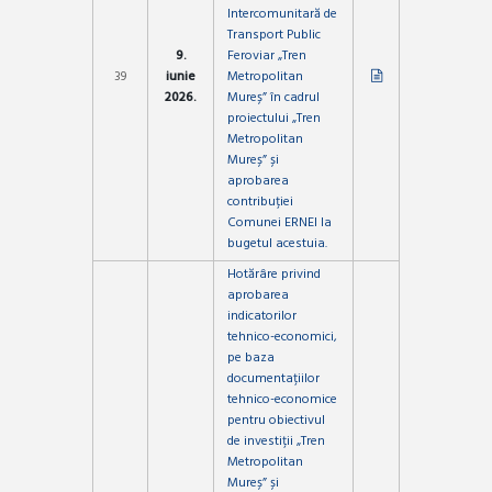
Intercomunitară de
Transport Public
9.
Feroviar „Tren
39
iunie
Metropolitan
2026.
Mureș” în cadrul
proiectului „Tren
Metropolitan
Mureș” și
aprobarea
contribuției
Comunei ERNEI la
bugetul acestuia.
Hotărâre privind
aprobarea
indicatorilor
tehnico-economici,
pe baza
documentațiilor
tehnico-economice
pentru obiectivul
de investiții „Tren
Metropolitan
Mureș” și