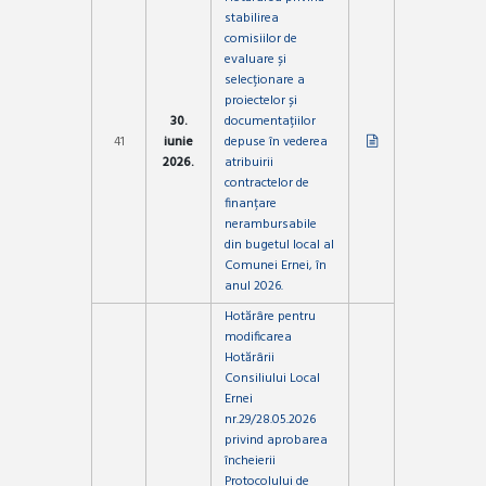
stabilirea
comisiilor de
evaluare și
selecționare a
proiectelor și
30.
documentațiilor
41
iunie
depuse în vederea
2026.
atribuirii
contractelor de
finanțare
nerambursabile
din bugetul local al
Comunei Ernei, în
anul 2026.
Hotărâre pentru
modificarea
Hotărârii
Consiliului Local
Ernei
nr.29/28.05.2026
privind aprobarea
încheierii
Protocolului de