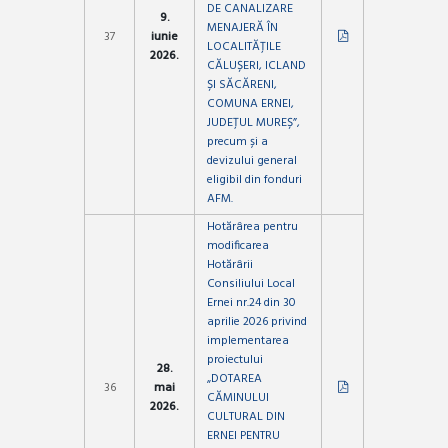
DE CANALIZARE
9.
MENAJERĂ ÎN
37
iunie
LOCALITĂȚILE
2026.
CĂLUȘERI, ICLAND
ȘI SĂCĂRENI,
COMUNA ERNEI,
JUDEȚUL MUREȘ”,
precum și a
devizului general
eligibil din fonduri
AFM.
Hotărârea pentru
modificarea
Hotărârii
Consiliului Local
Ernei nr.24 din 30
aprilie 2026 privind
implementarea
proiectului
28.
„DOTAREA
36
mai
CĂMINULUI
2026.
CULTURAL DIN
ERNEI PENTRU