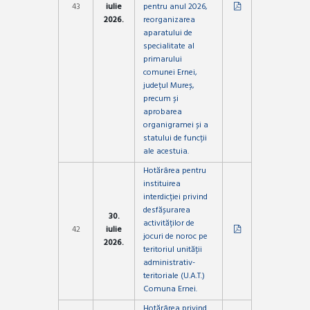
43
iulie
pentru anul 2026,
2026.
reorganizarea
aparatului de
specialitate al
primarului
comunei Ernei,
județul Mureș,
precum și
aprobarea
organigramei și a
statului de funcții
ale acestuia.
Hotărârea pentru
instituirea
interdicției privind
desfășurarea
30.
activităților de
42
iulie
jocuri de noroc pe
2026.
teritoriul unității
administrativ-
teritoriale (U.A.T.)
Comuna Ernei.
Hotărârea privind