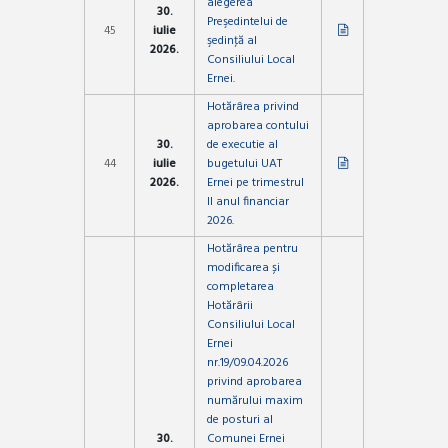
alegerea
30.
Preşedintelui de
45
iulie
şedinţă al
2026.
Consiliului Local
Ernei.
Hotărârea privind
aprobarea contului
30.
de executie al
44
iulie
bugetului UAT
2026.
Ernei pe trimestrul
II anul financiar
2026.
Hotărârea pentru
modificarea și
completarea
Hotărârii
Consiliului Local
Ernei
nr.19/09.04.2026
privind aprobarea
numărului maxim
de posturi al
30.
Comunei Ernei