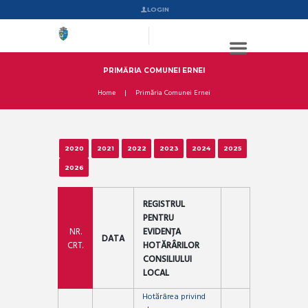
LOGIN
PRIMĂRIA COMUNEI ERNEI
Home
Primăria Comunei Ernei
2020
2021
2022
2023
2024
2025
2026
REGISTRUL
PENTRU
NR.
EVIDENȚA
DATA
CRT.
HOTĂRÂRILOR
CONSILIULUI
LOCAL
Hotărârea privind