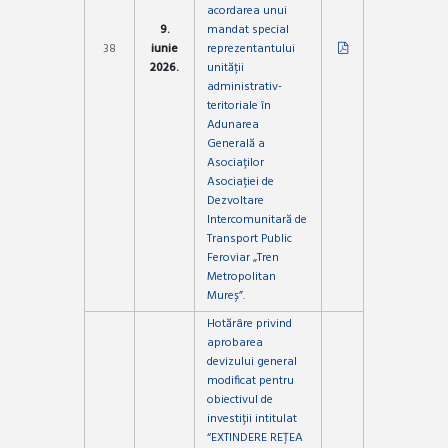
acordarea unui
9.
mandat special
38
iunie
reprezentantului
2026.
unității
administrativ-
teritoriale în
Adunarea
Generală a
Asociaților
Asociației de
Dezvoltare
Intercomunitară de
Transport Public
Feroviar „Tren
Metropolitan
Mureș”.
Hotărâre privind
aprobarea
devizului general
modificat pentru
obiectivul de
investiții intitulat
“EXTINDERE REȚEA