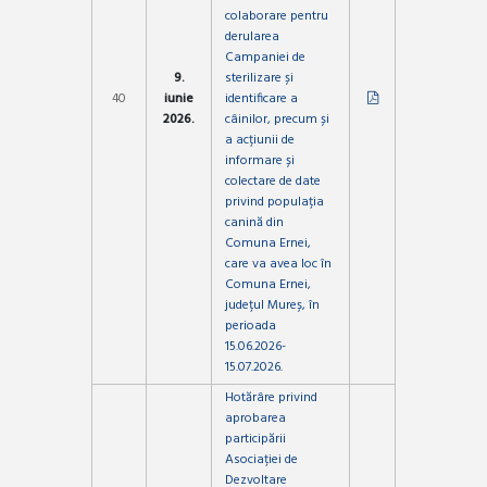
colaborare pentru
derularea
Campaniei de
9.
sterilizare și
40
iunie
identificare a
2026.
câinilor, precum și
a acțiunii de
informare și
colectare de date
privind populația
canină din
Comuna Ernei,
care va avea loc în
Comuna Ernei,
județul Mureș, în
perioada
15.06.2026-
15.07.2026.
Hotărâre privind
aprobarea
participării
Asociației de
Dezvoltare