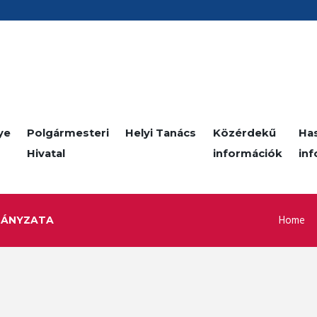
ye
Polgármesteri
Helyi Tanács
Közérdekű
Ha
Hivatal
információk
in
Home
MÁNYZATA