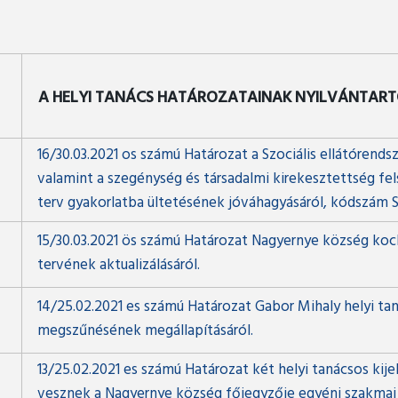
A HELYI TANÁCS HATÁROZATAINAK NYILVÁNTAR
16/30.03.2021 os számú Határozat a Szociális ellátórendsz
valamint a szegénység és társadalmi kirekesztettség f
terv gyakorlatba ültetésének jóváhagyásáról, kódszám 
15/30.03.2021 ös számú Határozat Nagyernye község ko
tervének aktualizálásáról.
14/25.02.2021 es számú Határozat Gabor Mihaly helyi t
megszűnésének megállapításáról.
13/25.02.2021 es számú Határozat két helyi tanácsos kijel
vesznek a Nagyernye község főjegyzője egyéni szakmai