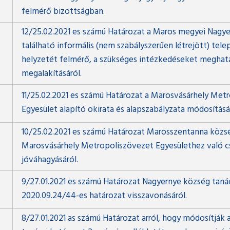
felmérő bizottságban.
12/25.02.2021 es számú Határozat a Maros megyei Nagye
található informális (nem szabályszerűen létrejött) tel
helyzetét felmérő, a szükséges intézkedéseket megha
megalakításáról.
11/25.02.2021 es számú Határozat a Marosvásárhely Met
Egyesület alapító okirata és alapszabályzata módosításá
10/25.02.2021 es számú Határozat Marosszentanna közs
Marosvásárhely Metropoliszövezet Egyesülethez való c
jóváhagyásáról.
9/27.01.2021 es számú Határozat Nagyernye község tanác
2020.09.24/44-es határozat visszavonásáról.
8/27.01.2021 as számú Határozat arról, hogy módosítják a