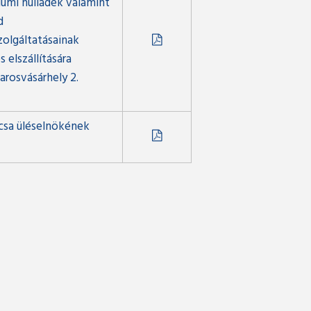
iumi hulladék valamint
d
olgáltatásainak
elszállítására
rosvásárhely 2.
csa üléselnökének