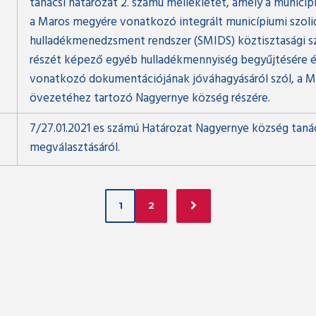
tanácsi határozat 2. számú mellékletét, amely a municíp
a Maros megyére vonatkozó integrált municípiumi szoli
hulladékmenedzsment rendszer (SMIDS) köztisztasági sz
részét képező egyéb hulladékmennyiség begyűjtésére és 
vonatkozó dokumentációjának jóváhagyásáról szól, a Ma
övezetéhez tartozó Nagyernye község részére.
7/27.01.2021 es számú Határozat Nagyernye község taná
megválasztásáról.
1
2