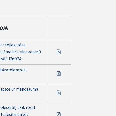
TÓJA
er fejlesztése
elszámolása elnevezésű
SMIS 126924.
ckázatelemzési
anácsos úr mandátuma
öléséről, akik részt
 teljesítményét