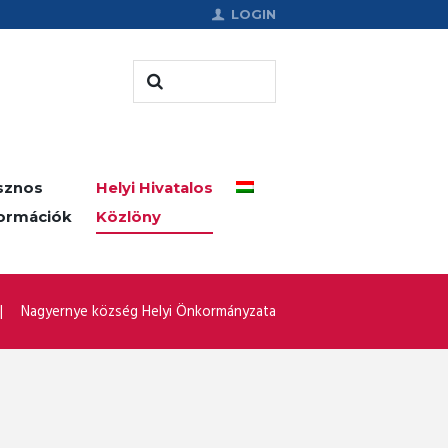
LOGIN
sznos
Helyi Hivatalos
formációk
Közlöny
Nagyernye község Helyi Önkormányzata