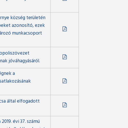
rnye község területén
epeket azonosító, ezek
tározó munkacsoport
ropoliszövezet
nak jóváhagyásáról.
égnek a
satlakozásának
sa által elfogadott
 2019. évi 37. számú