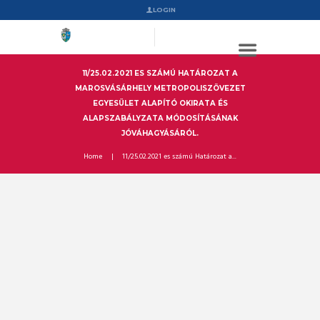
LOGIN
11/25.02.2021 ES SZÁMÚ HATÁROZAT A
MAROSVÁSÁRHELY METROPOLISZÖVEZET
EGYESÜLET ALAPÍTÓ OKIRATA ÉS
ALAPSZABÁLYZATA MÓDOSÍTÁSÁNAK
JÓVÁHAGYÁSÁRÓL.
Home
11/25.02.2021 es számú Határozat a...