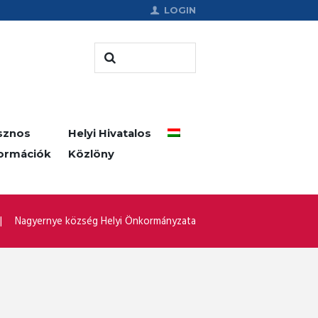
LOGIN
sznos
Helyi Hivatalos
formációk
Közlöny
Nagyernye község Helyi Önkormányzata