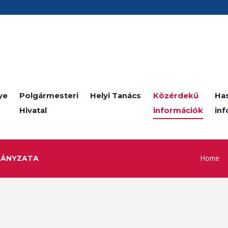
ye
Polgármesteri
Helyi Tanács
Közérdekű
Ha
Hivatal
információk
in
Home
MÁNYZATA