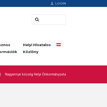
LOGIN
sznos
Helyi Hivatalos
formációk
Közlöny
Nagyernye község Helyi Önkormányzata