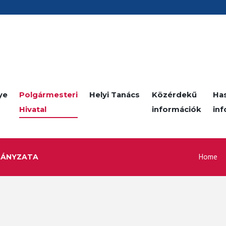
ye
Polgármesteri
Helyi Tanács
Közérdekű
Ha
Hivatal
információk
in
Home
MÁNYZATA