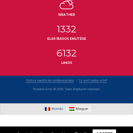
WEATHER
1332
ELSŐ ÍRÁSOS EMLÍTÉSE
6132
LAKOS
Politica noastră de confidențialitate
Ce sunt cookie-urile?
Primăria Ernei © 2026. Toate drepturile rezervate.
Román
Magyar