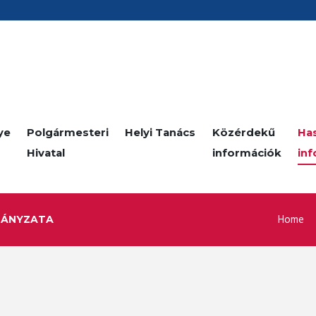
ye
Polgármesteri
Helyi Tanács
Közérdekű
Ha
Hivatal
információk
in
Home
MÁNYZATA