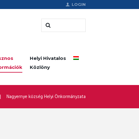
LOGIN
sznos
Helyi Hivatalos
formációk
Közlöny
Nagyernye község Helyi Önkormányzata