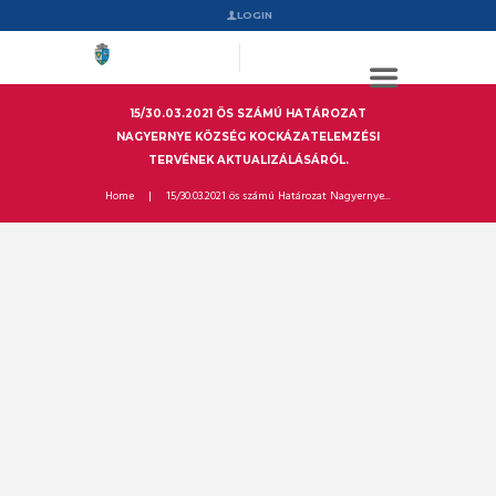
LOGIN
15/30.03.2021 ÖS SZÁMÚ HATÁROZAT
NAGYERNYE KÖZSÉG KOCKÁZATELEMZÉSI
TERVÉNEK AKTUALIZÁLÁSÁRÓL.
Home
15/30.03.2021 ös számú Határozat Nagyernye...