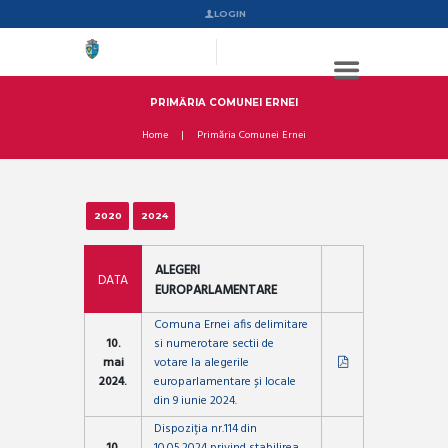
LOGIN
PRIMĂRIA COMUNEI ERNEI
Home
Primăria Comunei Ernei
2020
2024
ALEGERI
DATA
EUROPARLAMENTARE
Comuna Ernei afis delimitare
10.
si numerotare sectii de
mai
votare la alegerile
2024.
europarlamentare și locale
din 9 iunie 2024.
Dispoziția nr.114 din
10.
10.05.2024 privind stabilirea