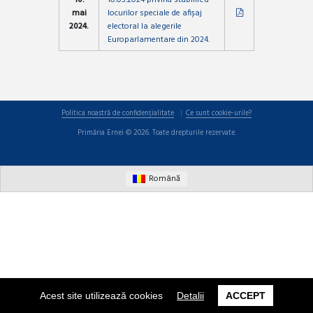
mai
locurilor speciale de afișaj
2024.
electoral la alegerile
Europarlamentare din 2024.
Politica noastră de confidențialitate
Ce sunt cookie-urile?
Primăria Ernei © 2026. Toate drepturile rezervate.
Română
Acest site utilizează cookies
Detalii
ACCEPT