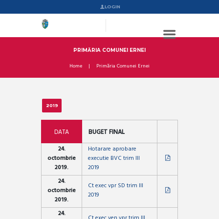
LOGIN
PRIMĂRIA COMUNEI ERNEI
Home
Primăria Comunei Ernei
2019
DATA
BUGET FINAL
24.
Hotarare aprobare
octombrie
executie BVC trim III
2019.
2019
24.
Ct exec vpr SD trim III
octombrie
2019
2019.
24.
Ct exec ven vpr trim III