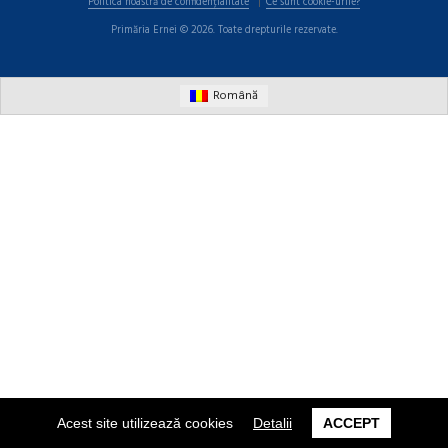
Politica noastră de confidențialitate
Ce sunt cookie-urile?
Primăria Ernei © 2026. Toate drepturile rezervate.
Română
Acest site utilizează cookies
Detalii
ACCEPT