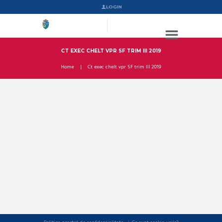
LOGIN
CT EXEC CHELT VPR SF TRIM III 2019
Home
Ct exec chelt vpr SF trim III 2019