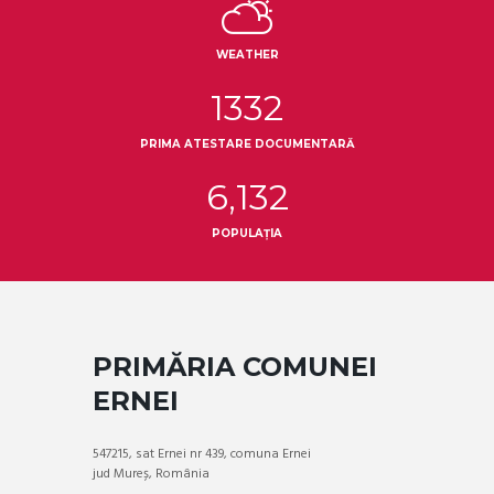
WEATHER
1332
PRIMA ATESTARE DOCUMENTARĂ
6,132
POPULAȚIA
PRIMĂRIA COMUNEI
ERNEI
547215, sat Ernei nr 439, comuna Ernei
jud Mureș, România