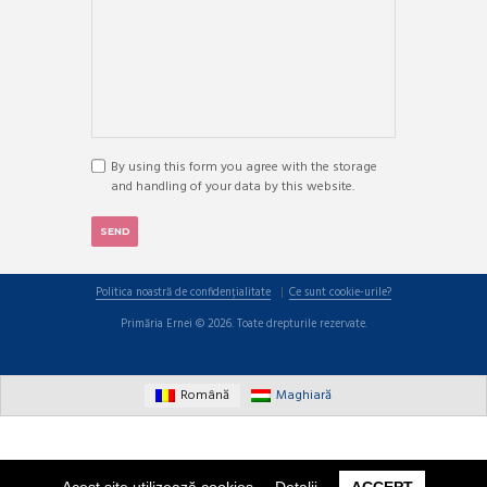
By using this form you agree with the storage
and handling of your data by this website.
Leaflet
| ©
OpenStreetMap
Politica noastră de confidențialitate
Ce sunt cookie-urile?
+
Primăria Ernei © 2026. Toate drepturile rezervate.
−
Română
Maghiară