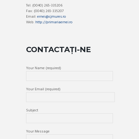
Tel: (0040) 265-335206
Fax: (0040) 265-335207
Email:
ernei@cjmures.ro
Web:
http://primariaernei.ro
CONTACTAȚI-NE
Your Name (required)
Your Email (required)
Subject
Your Message