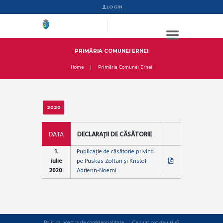
LOGIN
PRIMĂRIA COMUNEI ERNEI
Home
Primăria Comunei Ernei
2020
DATA
DECLARAȚII DE CĂSĂTORIE
1.
Publicație de căsătorie privind
iulie
pe Puskas Zoltan și Kristof
2020.
Adrienn-Noemi