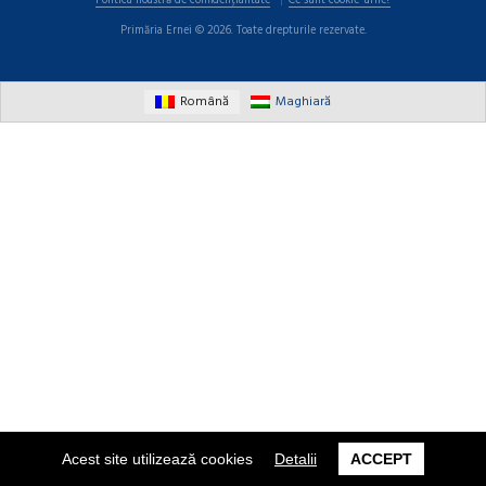
Politica noastră de confidențialitate
Ce sunt cookie-urile?
Primăria Ernei © 2026. Toate drepturile rezervate.
Română
Maghiară
Acest site utilizează cookies
Detalii
ACCEPT