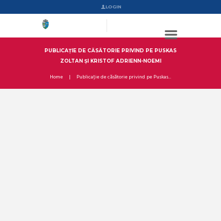
LOGIN
PUBLICAȚIE DE CĂSĂTORIE PRIVIND PE PUSKAS
ZOLTAN ȘI KRISTOF ADRIENN-NOEMI
Home
Publicație de căsătorie privind pe Puskas...