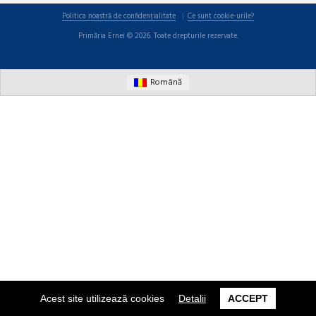
Politica noastră de confidențialitate
Ce sunt cookie-urile?
Primăria Ernei © 2026. Toate drepturile rezervate.
Română
Acest site utilizează cookies
Detalii
ACCEPT