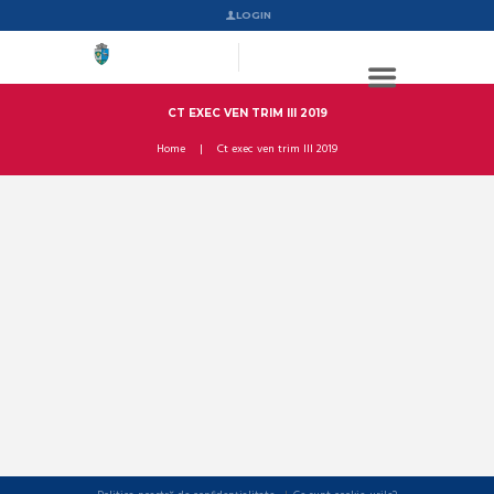
LOGIN
CT EXEC VEN TRIM III 2019
Home
Ct exec ven trim III 2019