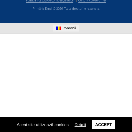
Politica noastră de confidențialitate
Ce sunt cookie-urile?
Primăria Ernei © 2026. Toate drepturile rezervate.
Română
Acest site utilizează cookies
Detalii
ACCEPT