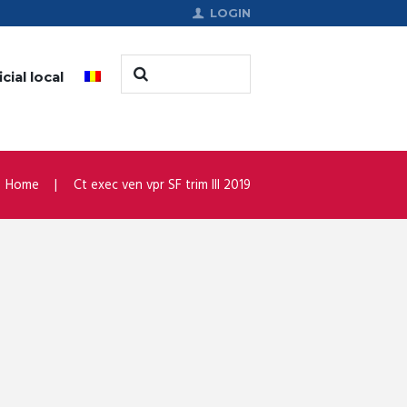
LOGIN
cial local
Home
Ct exec ven vpr SF trim III 2019