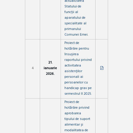
actualizarea
Statului de
funcții al
aparatului de
specialitate al
primarului
Comunei Ernei.
Proiect de
hotărâre pentru
însuşirea
raportului privind
21.
activitatea
4
ianuarie
asistenţilor
2026.
personali ai
persoanelor cu
handicap grav pe
semestrul II 2025.
Proiect de
hotărâre privind
aprobarea
tipului de suport
alimentar și
modalitatea de