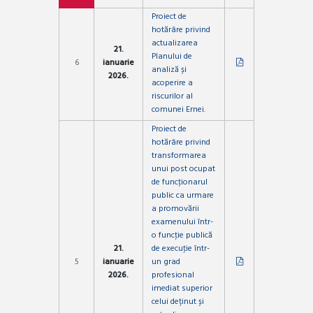
Proiect de
hotărâre privind
actualizarea
21.
Planului de
6
ianuarie
analiză și
2026.
acoperire a
riscurilor al
comunei Ernei.
Proiect de
hotărâre privind
transformarea
unui post ocupat
de funcţionarul
public ca urmare
a promovării
examenului într-
o funcţie publică
21.
de execuţie într-
5
ianuarie
un grad
2026.
profesional
imediat superior
celui deținut și