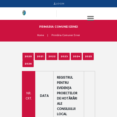
LOGIN
PRIMĂRIA COMUNEI ERNEI
Home
Primăria Comunei Ernei
2020
2021
2022
2023
2024
2025
2026
REGISTRUL
PENTRU
EVIDENȚA
NR.
PROIECTELOR
DATA
CRT.
DE HOTĂRÂRI
ALE
CONSILIULUI
LOCAL