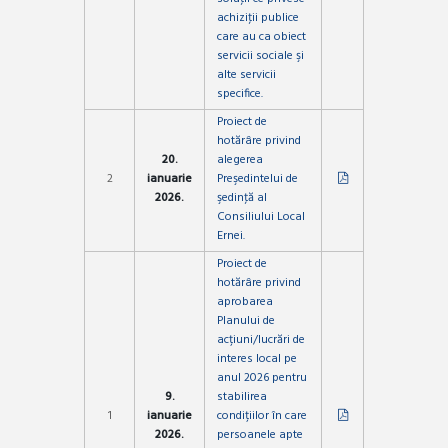
achiziţii publice
care au ca obiect
servicii sociale şi
alte servicii
specifice.
Proiect de
hotărâre privind
20.
alegerea
2
ianuarie
Preşedintelui de
2026.
şedinţă al
Consiliului Local
Ernei.
Proiect de
hotărâre privind
aprobarea
Planului de
acțiuni/lucrări de
interes local pe
anul 2026 pentru
9.
stabilirea
1
ianuarie
condițiilor în care
2026.
persoanele apte