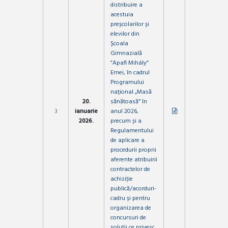
distribuire a
acestuia
preșcolarilor și
elevilor din
Școala
Gimnazială
”Apafi Mihály”
Ernei, în cadrul
Programului
național „Masă
20.
sănătoasă” în
3
ianuarie
anul 2026,
2026.
precum și a
Regulamentului
de aplicare a
procedurii proprii
aferente atribuirii
contractelor de
achiziţie
publică/acorduri-
cadru şi pentru
organizarea de
concursuri de
soluţii ce privesc