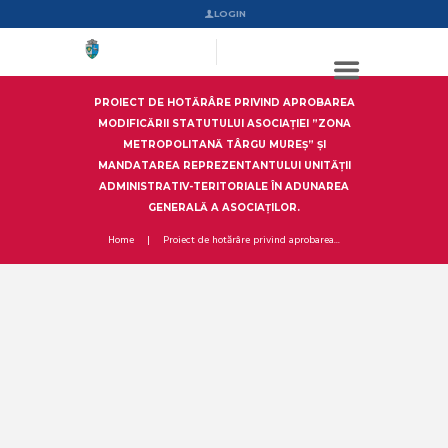
LOGIN
PROIECT DE HOTĂRÂRE PRIVIND APROBAREA
MODIFICĂRII STATUTULUI ASOCIAȚIEI ”ZONA
METROPOLITANĂ TÂRGU MUREȘ” ȘI
MANDATAREA REPREZENTANTULUI UNITĂȚII
ADMINISTRATIV-TERITORIALE ÎN ADUNAREA
GENERALĂ A ASOCIAȚILOR.
Home
Proiect de hotărâre privind aprobarea...