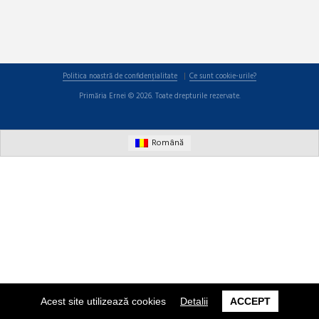
Politica noastră de confidențialitate
Ce sunt cookie-urile?
Primăria Ernei © 2026. Toate drepturile rezervate.
Română
Acest site utilizează cookies
Detalii
ACCEPT