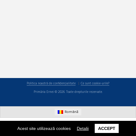
Politica noastră de confidențialitate
Ce sunt cookie-urile?
Primăria Ernei © 2026. Toate drepturile rezervate.
Română
Acest site utilizează cookies
Detalii
ACCEPT