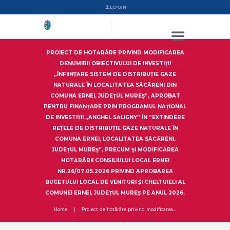
LOGIN
PROIECT DE HOTĂRÂRE PRIVIND MODIFICAREA
DENUMIRII OBIECTIVULUI DE INVESTIȚII
„ÎNFIINȚARE SISTEM DE DISTRIBUȚIE GAZE
NATURALE ÎN LOCALITATEA SĂCĂRENI DIN
COMUNA ERNEI, JUDEȚUL MUREȘ”, APROBAT
PENTRU FINANȚARE PRIN PROGRAMUL NAȚIONAL
DE INVESTIȚII „ANGHEL SALIGNY” ÎN ”EXTINDERE
REȚELE DE DISTRIBUȚIE GAZE NATURALE ÎN
COMUNA ERNEI, LOCALITATEA SĂCĂRENI,
JUDEȚUL MUREȘ”, PRECUM ȘI MODIFICAREA
HOTĂRÂRII CONSILIULUI LOCAL ERNEI
NR.26/07.05.2026 PRIVIND APROBAREA
BUGETULUI LOCAL DE VENITURI ȘI CHELTUIELI AL
COMUNEI ERNEI, JUDEȚUL MUREȘ PE ANUL 2026.
Home
Proiect de hotărâre privind modificarea...