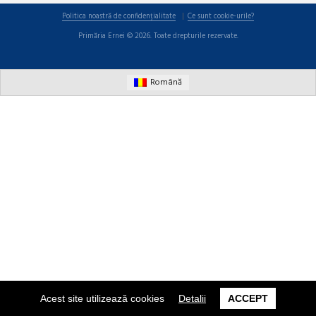
Politica noastră de confidențialitate
Ce sunt cookie-urile?
Primăria Ernei © 2026. Toate drepturile rezervate.
Română
Acest site utilizează cookies
Detalii
ACCEPT