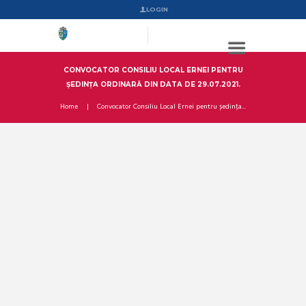
LOGIN
CONVOCATOR CONSILIU LOCAL ERNEI PENTRU
ȘEDINȚA ORDINARĂ DIN DATA DE 29.07.2021.
Home
Convocator Consiliu Local Ernei pentru ședința...