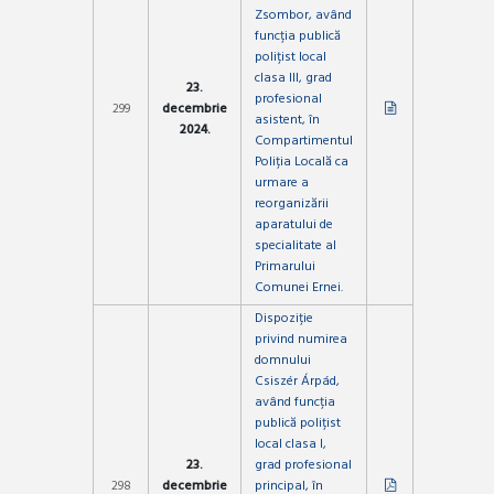
Zsombor, având
funcția publică
polițist local
clasa III, grad
23.
profesional
299
decembrie
asistent, în
2024.
Compartimentul
Poliția Locală ca
urmare a
reorganizării
aparatului de
specialitate al
Primarului
Comunei Ernei.
Dispoziție
privind numirea
domnului
Csiszér Árpád,
având funcția
publică polițist
local clasa I,
23.
grad profesional
298
decembrie
principal, în