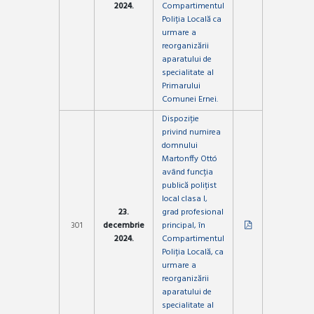
2024.
Compartimentul
Poliția Locală ca
urmare a
reorganizării
aparatului de
specialitate al
Primarului
Comunei Ernei.
Dispoziție
privind numirea
domnului
Martonffy Ottó
având funcția
publică polițist
local clasa I,
23.
grad profesional
301
decembrie
principal, în
2024.
Compartimentul
Poliția Locală, ca
urmare a
reorganizării
aparatului de
specialitate al