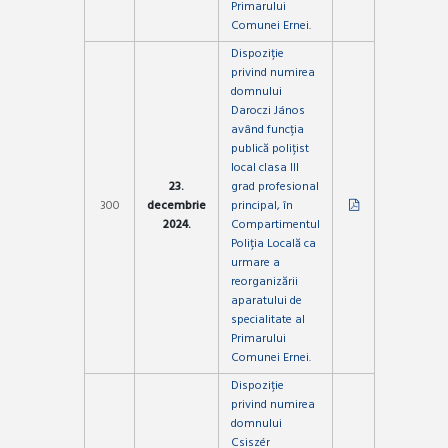
Primarului
Comunei Ernei.
Dispoziție
privind numirea
domnului
Daroczi János
având funcția
publică polițist
local clasa III
23.
grad profesional
300
decembrie
principal, în
2024.
Compartimentul
Poliția Locală ca
urmare a
reorganizării
aparatului de
specialitate al
Primarului
Comunei Ernei.
Dispoziție
privind numirea
domnului
Csiszér