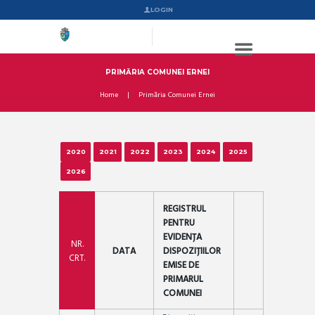
LOGIN
PRIMĂRIA COMUNEI ERNEI
Home
Primăria Comunei Ernei
2020
2021
2022
2023
2024
2025
2026
REGISTRUL
PENTRU
EVIDENȚA
NR.
DATA
DISPOZIȚIILOR
CRT.
EMISE DE
PRIMARUL
COMUNEI