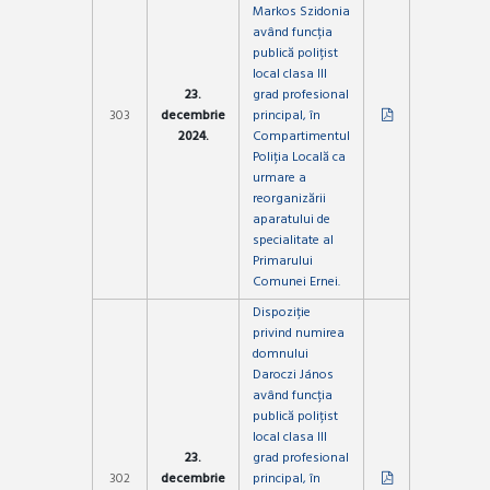
Markos Szidonia
având funcția
publică polițist
local clasa III
23.
grad profesional
303
decembrie
principal, în
2024.
Compartimentul
Poliția Locală ca
urmare a
reorganizării
aparatului de
specialitate al
Primarului
Comunei Ernei.
Dispoziție
privind numirea
domnului
Daroczi János
având funcția
publică polițist
local clasa III
23.
grad profesional
302
decembrie
principal, în