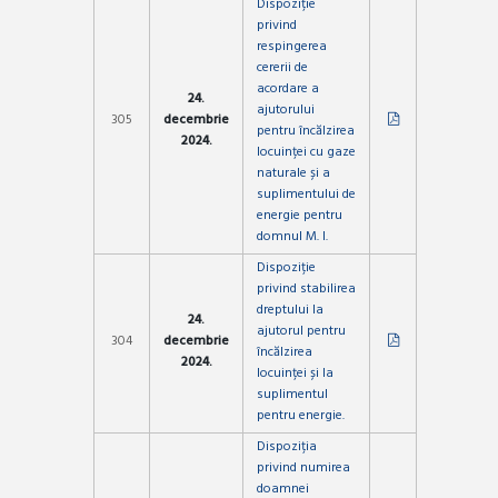
Dispoziție
privind
respingerea
cererii de
acordare a
24.
ajutorului
305
decembrie
pentru încălzirea
2024.
locuinței cu gaze
naturale și a
suplimentului de
energie pentru
domnul M. I.
Dispoziție
privind stabilirea
dreptului la
24.
ajutorul pentru
304
decembrie
încălzirea
2024.
locuinței și la
suplimentul
pentru energie.
Dispoziția
privind numirea
doamnei