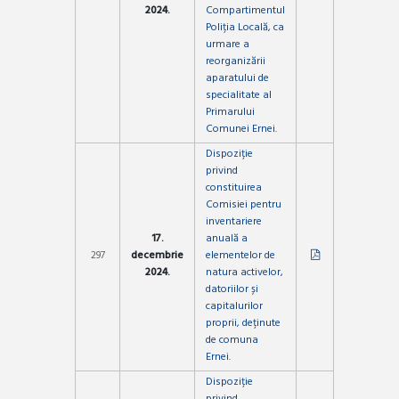
2024.
Compartimentul
Poliția Locală, ca
urmare a
reorganizării
aparatului de
specialitate al
Primarului
Comunei Ernei.
Dispoziție
privind
constituirea
Comisiei pentru
inventariere
17.
anuală a
297
decembrie
elementelor de
2024.
natura activelor,
datoriilor și
capitalurilor
proprii, deținute
de comuna
Ernei.
Dispoziție