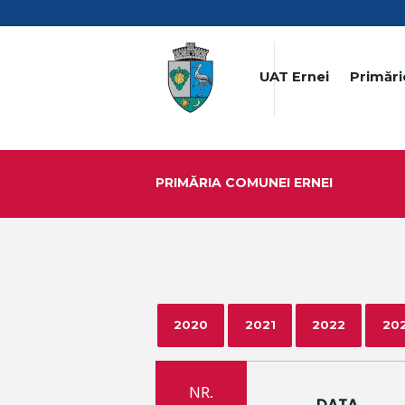
UAT Ernei
Primări
PRIMĂRIA COMUNEI ERNEI
2020
2021
2022
20
NR.