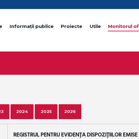
e
Informații publice
Proiecte
Utile
Monitorul ofi
23
2024
2025
2026
REGISTRUL PENTRU EVIDENȚA DISPOZIȚIILOR EMISE