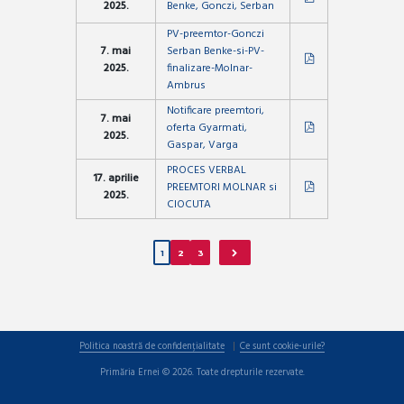
2025.
Benke, Gonczi, Serban
PV-preemtor-Gonczi
7. mai
Serban Benke-si-PV-
2025.
finalizare-Molnar-
Ambrus
Notificare preemtori,
7. mai
oferta Gyarmati,
2025.
Gaspar, Varga
PROCES VERBAL
17. aprilie
PREEMTORI MOLNAR si
2025.
CIOCUTA
1
2
3
Politica noastră de confidențialitate
Ce sunt cookie-urile?
Primăria Ernei © 2026. Toate drepturile rezervate.