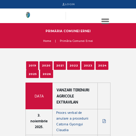
LOGIN
PRIMĂRIA COMUNEI ERNEI
Home
Primăria Comunei Ernei
2019
2020
2021
2022
2023
2024
2025
2026
VANZARI TERENURI
DATA
AGRICOLE
EXTRAVILAN
Proces verbal de
3.
anulare a procedurii
noiembrie
Catona Gyongyi
2025.
Claudia