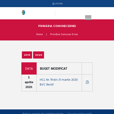
LOGIN
PRIMĂRIA COMUNEI ERNEI
Home
Primăria Comunei Ernei
2019
2020
DATA
BUGET MODIFICAT
3.
HCL Nr. 19 din 31 martie 2020
aprilie
BVC Rectif
2020.