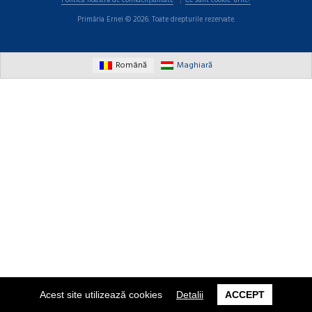
Politica noastră de confidențialitate
Ce sunt cookie-urile?
Primăria Ernei © 2026. Toate drepturile rezervate.
Română
Maghiară
Acest site utilizează cookies
Detalii
ACCEPT