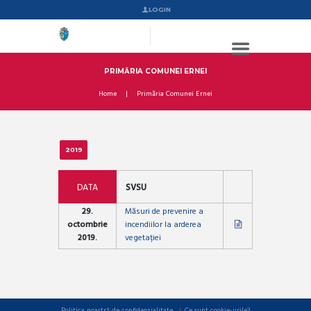
LOGIN
PRIMĂRIA COMUNEI ERNEI
Home
Primăria Comunei Ernei
2019
DATA
SVSU
29.
Măsuri de prevenire a
octombrie
incendiilor la arderea
2019.
vegetației