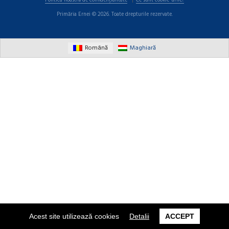
Politica noastră de confidențialitate
Ce sunt cookie-urile?
Primăria Ernei © 2026. Toate drepturile rezervate.
Română
Maghiară
Acest site utilizează cookies
Detalii
ACCEPT