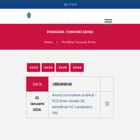
LOGIN
PRIMĂRIA COMUNEI ERNEI
Home
Primăria Comunei Ernei
2023
2024
2025
2026
DATA
URBANISM
Anunț consultare publică –
22.
PUZ Ernei strada 20,
ianuarie
beneficiar SC Landselect
2026.
SRL