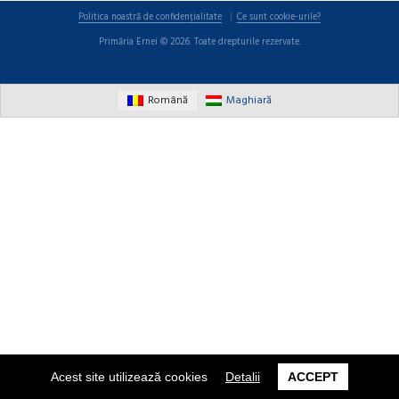
Politica noastră de confidențialitate
Ce sunt cookie-urile?
Primăria Ernei © 2026. Toate drepturile rezervate.
Română
Maghiară
Acest site utilizează cookies
Detalii
ACCEPT