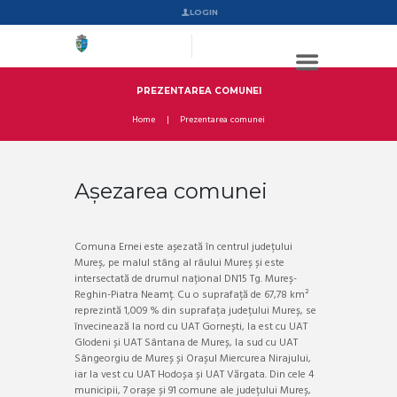
LOGIN
PREZENTAREA COMUNEI
Home
Prezentarea comunei
Așezarea comunei
Comuna Ernei este așezată în centrul județului
Mureș, pe malul stâng al râului Mureș și este
intersectată de drumul național DN15 Tg. Mureș-
Reghin-Piatra Neamț. Cu o suprafață de 67,78 km²
reprezintă 1,009 % din suprafața județului Mureș, se
învecinează la nord cu UAT Gornești, la est cu UAT
Glodeni și UAT Sântana de Mureș, la sud cu UAT
Sângeorgiu de Mureș și Orașul Miercurea Nirajului,
iar la vest cu UAT Hodoșa și UAT Vărgata. Din cele 4
municipii, 7 orașe și 91 comune ale județului Mureș,