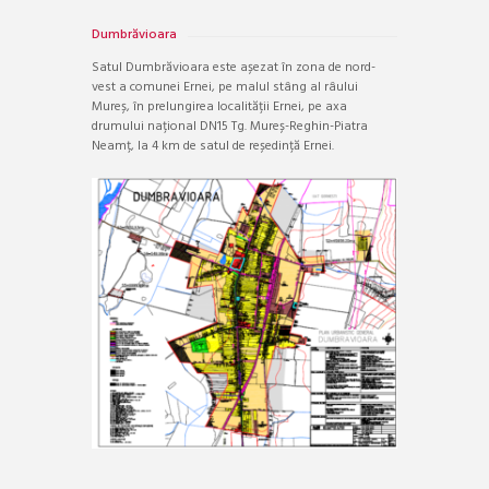
Dumbrăvioara
Satul Dumbrăvioara este așezat în zona de nord-
vest a comunei Ernei, pe malul stâng al râului
Mureș, în prelungirea localității Ernei, pe axa
drumului național DN15 Tg. Mureș-Reghin-Piatra
Neamț, la 4 km de satul de reședință Ernei.