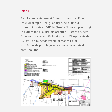
Icland
Satul Icland este așezat în centrul comunei Ernei,
între localitățile Ernei și Călușeri, de-a lungul
drumului județean DJ153A (Ernei – Sovata), precum şi
în extremitățile sudice ale acestuia. Distanța rutieră
între satul de reședință Ernei și satul Călușeri este de
5,2 km. Din punct de vedere al mărimii și al
numărului de populație este a patra localitate din
comuna Ernei.