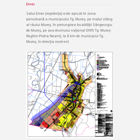
Ernei
Satul Ernei (reședința) este așezat în zona
periurbană a municipiului Tg. Mureș, pe malul stâng
al râului Mureș, în prelungirea localității Sângeorgiu
de Mureș, pe axa drumului național DN15 Tg. Mureș-
Reghin-Piatra Neamț, la 8 km de municipiul Tg.
Mureș, în direcția nord-est.