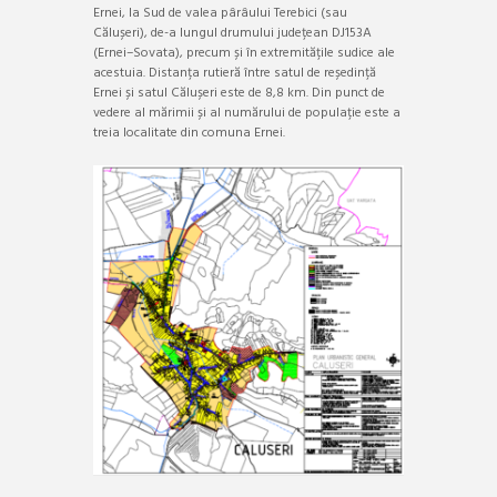
Ernei, la Sud de valea pârâului Terebici (sau
Călușeri), de-a lungul drumului județean DJ153A
(Ernei–Sovata), precum și în extremitățile sudice ale
acestuia. Distanța rutieră între satul de reședință
Ernei și satul Călușeri este de 8,8 km. Din punct de
vedere al mărimii și al numărului de populație este a
treia localitate din comuna Ernei.