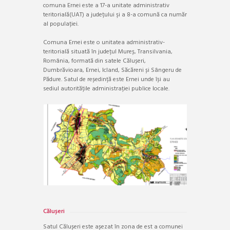
comuna Ernei este a 17-a unitate administrativ
teritorială(UAT) a județului şi a 8-a comună ca număr
al populației.
Comuna Ernei este o unitatea administrativ-
teritorială situată în județul Mureș, Transilvania,
România, formată din satele Călușeri,
Dumbrăvioara, Ernei, Icland, Săcăreni și Sângeru de
Pădure. Satul de reședință este Ernei unde își au
sediul autoritățile administrației publice locale.
Călușeri
Satul Călușeri este așezat în zona de est a comunei