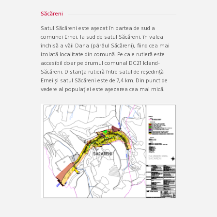
Săcăreni
Satul Săcăreni este așezat în partea de sud a
comunei Ernei, la sud de satul Săcăreni, în valea
închisă a văii Dana (pârâul Săcăreni), fiind cea mai
izolată localitate din comună. Pe cale rutieră este
accesibil doar pe drumul comunal DC21 Icland-
Săcăreni. Distanța rutieră între satul de reședință
Ernei și satul Săcăreni este de 7,4 km. Din punct de
vedere al populației este așezarea cea mai mică.