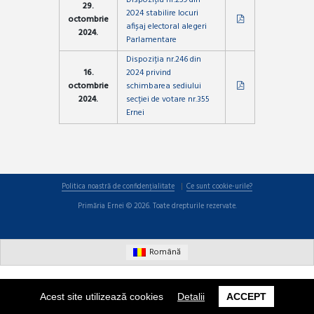
29.
2024 stabilire locuri
octombrie
afișaj electoral alegeri
2024.
Parlamentare
Dispoziția nr.246 din
16.
2024 privind
octombrie
schimbarea sediului
2024.
secției de votare nr.355
Ernei
Politica noastră de confidențialitate
Ce sunt cookie-urile?
Primăria Ernei © 2026. Toate drepturile rezervate.
Română
Acest site utilizează cookies
Detalii
ACCEPT