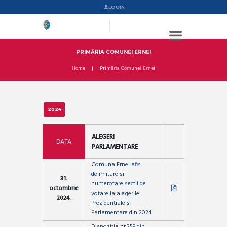
LOGIN
PRIMĂRIA COMUNEI ERNEI
Home
Primăria Comunei Ernei
2024
ALEGERI
DATA
PARLAMENTARE
Comuna Ernei afis
delimitare si
31.
numerotare sectii de
octombrie
votare la alegerile
2024.
Prezidențiale și
Parlamentare din 2024
Dispoziția nr.259 din