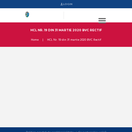
LOGIN
HCL NR. 19 DIN 31 MARTIE 2020 BVC RECTIF
Home
HCL Nr. 19 din 31 martie 2020 BVC Rectif