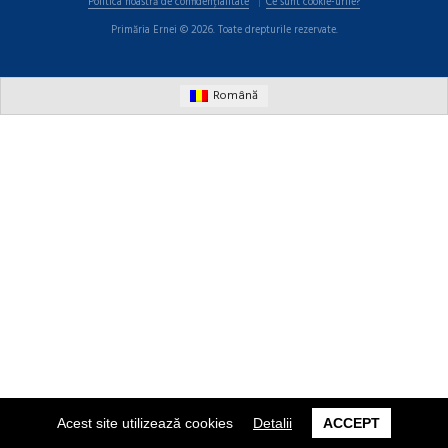
Politica noastră de confidențialitate
Ce sunt cookie-urile?
Primăria Ernei © 2026. Toate drepturile rezervate.
Română
Acest site utilizează cookies
Detalii
ACCEPT