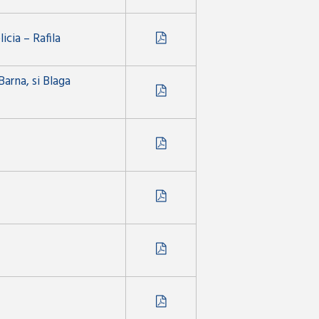
icia – Rafila
arna, si Blaga