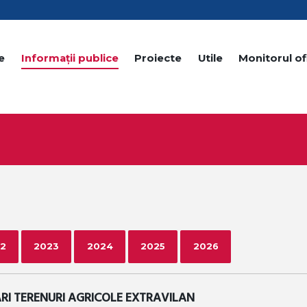
e
Informații publice
Proiecte
Utile
Monitorul ofi
2
2023
2024
2025
2026
I TERENURI AGRICOLE EXTRAVILAN