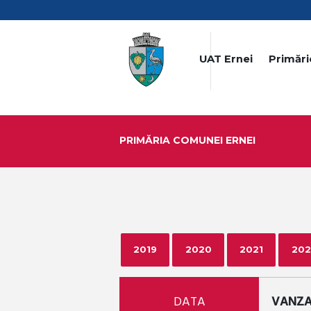
UAT Ernei
Primări
PRIMĂRIA COMUNEI ERNEI
2019
2020
2021
202
DATA
VANZAR