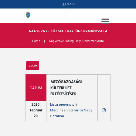
LOGIN
NAGYERNYE KÖZSÉG HELYI ÖNKORMÁNYZATA
Home
Nagyernye község Helyi Önkormányzata
2020
MEZŐGAZDASÁGI
DÁTUM
KÜLTERÜLET
ÉRTÉKESÍTÉSEK
2020.
Lista preemptori
február
Marginean Stefan si Nagy
20.
Catalina