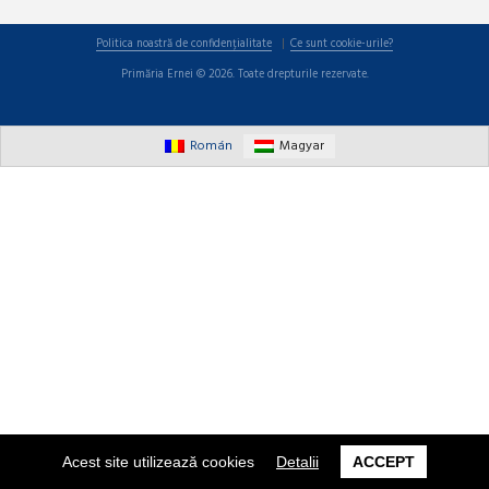
Politica noastră de confidențialitate
Ce sunt cookie-urile?
Primăria Ernei © 2026. Toate drepturile rezervate.
Román
Magyar
Acest site utilizează cookies
Detalii
ACCEPT