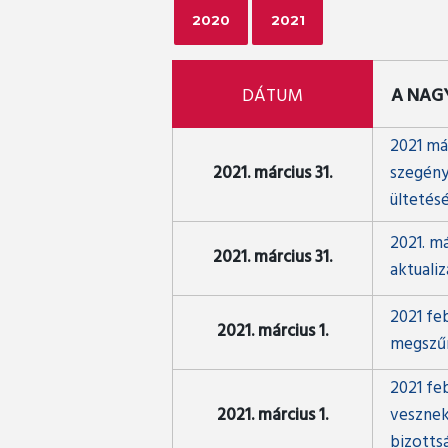
2020
2021
DÁTUM
A NAG
2021 má
2021. március 31.
szegény
ültetés
2021. m
2021. március 31.
aktualiz
2021 fe
2021. március 1.
megszűn
2021 fe
2021. március 1.
vesznek
bizotts