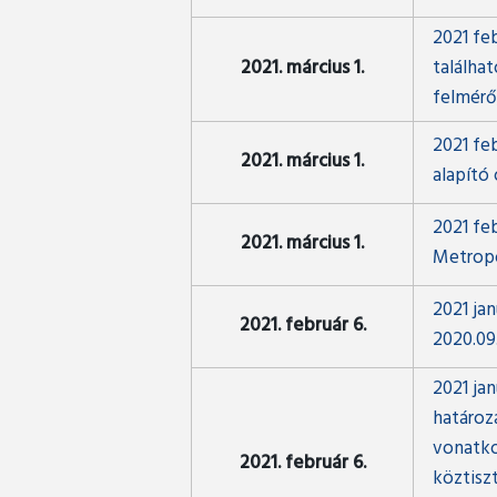
2021 fe
2021. március 1.
találha
felmérő
2021 fe
2021. március 1.
alapító
2021 fe
2021. március 1.
Metropo
2021 ja
2021. február 6.
2020.09
2021 ja
határoz
vonatko
2021. február 6.
köztisz