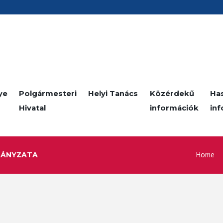
ye
Polgármesteri
Helyi Tanács
Közérdekű
Ha
Hivatal
információk
in
Home
MÁNYZATA