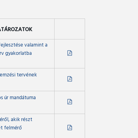
HATÁROZATOK
ejlesztése valamint a
rv gyakorlatba
lemzési tervének
os úr mandátuma
ről, akik részt
ét felmérő