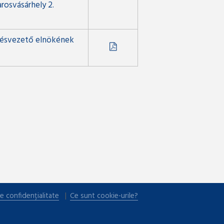
rosvásárhely 2.
lésvezető elnökének
e confidențialitate
Ce sunt cookie-urile?