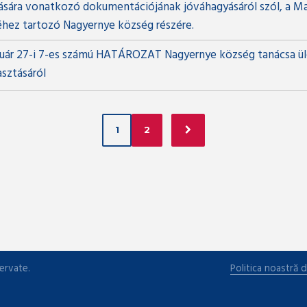
ítására vonatkozó dokumentációjának jóváhagyásáról szól, a Ma
hez tartozó Nagyernye község részére.
nuár 27-i 7-es számú HATÁROZAT Nagyernye község tanácsa ü
sztásáról
1
2
ervate.
Politica noastră d