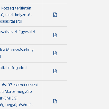
 község területén
tó, ezek helyzetét
alakításáról
iszövezet Egyesület
k a Marosvásárhely
l
ltal elfogadott
 évi 37. számú tanácsi
nt a Maros megyére
er (SMIDS)
ség begyűjtésére és