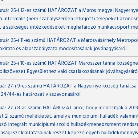
bruár 25-i 12-es számú HATÁROZAT a Maros megyei Nagyernye
tó informális (nem szabályszerűen létrejött) telepeket azonosí
, a szükséges intézkedéseket meghatározó munkacsoport meg
bruár 25-i 11-es számú HATÁROZAT a Marosvásárhely Metropol
 okirata és alapszabályzata módosításának jóváhagyásáról
bruár 25-i 10-es számú HATÁROZAT Marosszentanna községne
liszövezet Egyesülethez való csatlakozásának jóváhagyásáró
nuár 27-i 9-es számú HATÁROZAT a Nagyernye község tanácsa á
.24/44-es határozat visszavonásáról
nuár 27-i 8-as számú HATÁROZAT arról, hogy módosítják a 2019.
at 2. számú mellékletét, amely a municípiumi hulladék valami
zó integrált municípiumi szolid hulladékmenedzsment rendsz
tasági szolgáltatásainak részét képező egyéb hulladékmennyi