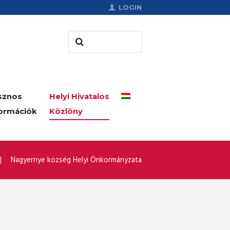
LOGIN
sznos
Helyi Hivatalos
formációk
Közlöny
Nagyernye község Helyi Önkormányzata