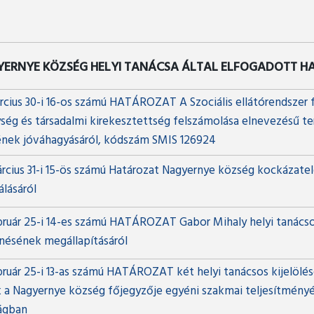
YERNYE KÖZSÉG HELYI TANÁCSA ÁLTAL ELFOGADOTT 
rcius 30-i 16-os számú HATÁROZAT A Szociális ellátórendszer f
ség és társadalmi kirekesztettség felszámolása elnevezésű te
ének jóváhagyásáról, kódszám SMIS 126924
árcius 31-i 15-ös számú Határozat Nagyernye község kockázate
álásáról
bruár 25-i 14-es számú HATÁROZAT Gabor Mihaly helyi tanács
ésének megállapításáról
bruár 25-i 13-as számú HATÁROZAT két helyi tanácsos kijelölésé
 a Nagyernye község főjegyzője egyéni szakmai teljesítmény
ágban