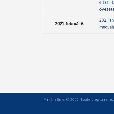
elszáll
övezeté
2021 ja
2021. február 6.
megvála
Primăria Ernei © 2026. Toate drepturile rez