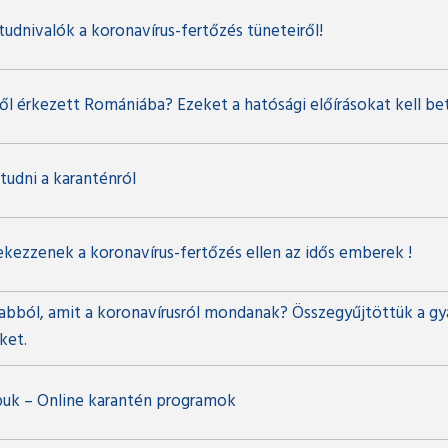
tudnivalók a koronavírus-fertőzés tüneteiről!
ről érkezett Romániába? Ezeket a hatósági előírásokat kell bet
 tudni a karanténról
ekezzenek a koronavírus-fertőzés ellen az idős emberek !
 abból, amit a koronavírusról mondanak? Összegyűjtöttük a gy
ket.
puk – Online karantén programok