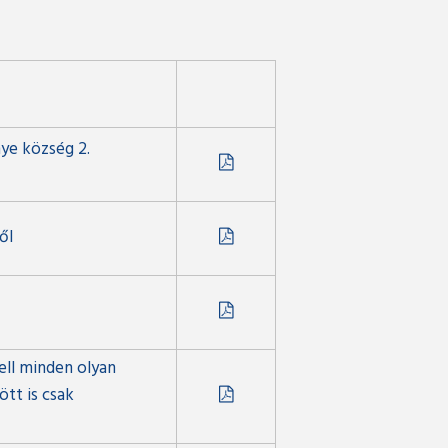
nye község 2.
ől
kell minden olyan
ött is csak