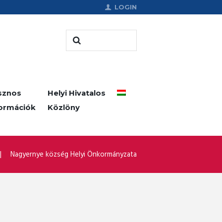
LOGIN
sznos
Helyi Hivatalos
formációk
Közlöny
Nagyernye község Helyi Önkormányzata