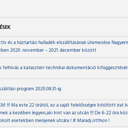
ÉSEK
ktív és a háztartási hulladék elszállításának ütemezése Nagyer
ben 2020. november – 2021. december között
s felhívás a kataszteri-technikai dokumentáció kifüggesztésér
zálitási program 2020.08.31-ig
 !!! Ma este 22 órától, ez a saját felelősségre kitöltött irat 
ek a kezében legyen,aki kint van az utcán !!! De 6-22 óra köz
kolt esetekben menjenek utcára ! # Maradj otthon !