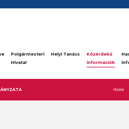
ye
Polgármesteri
Helyi Tanács
Közérdekű
Ha
Hivatal
információk
in
Home
MÁNYZATA