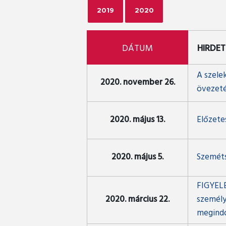
2019
2020
DÁTUM
HIRDET
A szele
2020. november 26.
övezeté
2020. május 13.
Előzete
2020. május 5.
Szeméts
FIGYELEM
2020. március 22.
személyn
megindo