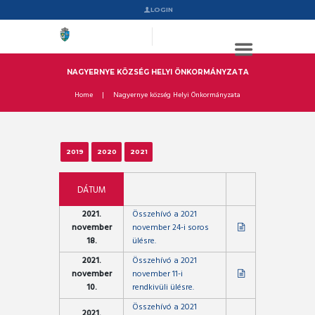
LOGIN
NAGYERNYE KÖZSÉG HELYI ÖNKORMÁNYZATA
Home
Nagyernye község Helyi Önkormányzata
2019
2020
2021
DÁTUM
2021.
Összehívó a 2021
november
november 24-i soros
18.
ülésre.
2021.
Összehívó a 2021
november
november 11-i
10.
rendkivüli ülésre.
Összehívó a 2021
2021.