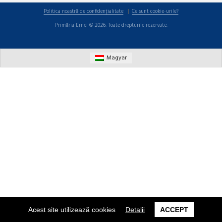
Politica noastră de confidențialitate
Ce sunt cookie-urile?
Primăria Ernei © 2026. Toate drepturile rezervate.
Magyar
Acest site utilizează cookies
Detalii
ACCEPT