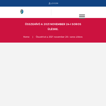
LOGIN
ÖSSZEHÍVÓ A 2021 NOVEMBER 24-I SOROS
ÜLÉSRE.
Home
Összehívó a 2021 november 24-i soros ülésre.