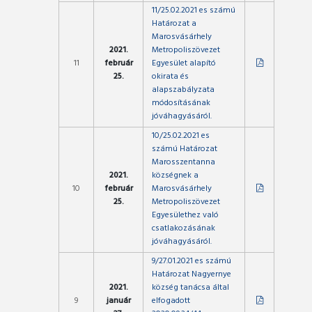
11/25.02.2021 es számú
Határozat a
Marosvásárhely
2021.
Metropoliszövezet
11
február
Egyesület alapító
25.
okirata és
alapszabályzata
módosításának
jóváhagyásáról.
10/25.02.2021 es
számú Határozat
Marosszentanna
2021.
községnek a
10
február
Marosvásárhely
25.
Metropoliszövezet
Egyesülethez való
csatlakozásának
jóváhagyásáról.
9/27.01.2021 es számú
Határozat Nagyernye
2021.
község tanácsa által
9
január
elfogadott