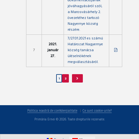
dokumentációjának
jóváhagyásáról szól,
a Marosvásárhely 2.
övezetéhez tartozó
Nagyernye község
részére.
7/27.01.2021 es számú
2021.
Határozat Nagyernye
7
január
község tanácsa
27.
üléselnökének
megválasztásáról.
1
2
Politica noastră de confidențialitate
Ce sunt cookie-urile?
Primăria Ernei © 2026. Toate drepturile rezervate.