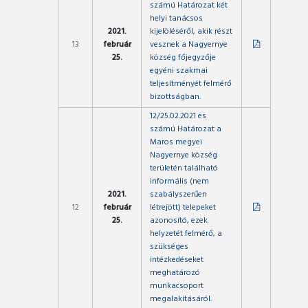
számú Határozat két
helyi tanácsos
2021.
kijelöléséről, akik részt
13
február
vesznek a Nagyernye
25.
község főjegyzője
egyéni szakmai
teljesítményét felmérő
bizottságban.
12/25.02.2021 es
számú Határozat a
Maros megyei
Nagyernye község
területén található
informális (nem
2021.
szabályszerűen
12
február
létrejött) telepeket
25.
azonosító, ezek
helyzetét felmérő, a
szükséges
intézkedéseket
meghatározó
munkacsoport
megalakításáról.