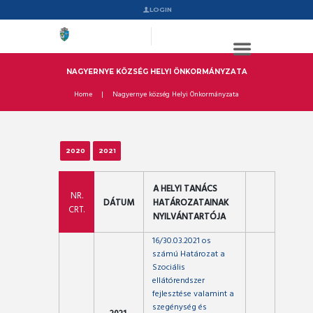
LOGIN
NAGYERNYE KÖZSÉG HELYI ÖNKORMÁNYZATA
Home
Nagyernye község Helyi Önkormányzata
2020
2021
A HELYI TANÁCS
NR.
DÁTUM
HATÁROZATAINAK
CRT.
NYILVÁNTARTÓJA
16/30.03.2021 os
számú Határozat a
Szociális
ellátórendszer
fejlesztése valamint a
szegénység és