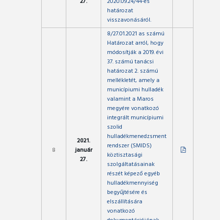
27.
2020.09.24/44-es
határozat
visszavonásáról.
8/27.01.2021 as számú
Határozat arról, hogy
módosítják a 2019. évi
37. számú tanácsi
határozat 2. számú
mellékletét, amely a
municípiumi hulladék
valamint a Maros
megyére vonatkozó
integrált municípiumi
szolid
hulladékmenedzsment
2021.
rendszer (SMIDS)
8
január
köztisztasági
27.
szolgáltatásainak
részét képező egyéb
hulladékmennyiség
begyűjtésére és
elszállítására
vonatkozó