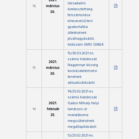
2021.
társadalmi
16
március
kirekesztettség
30.
felszámolása
elnevezésű terv
gyakorlatba
ültetésének
jóváhagyásáról,
kódszám SMIS 126924.
15/30.03.2021 ös
számú Határozat
2021.
Nagyernye község
15
március
kockázatelemzési
30.
tervének
aktualizálásáról.
14/25.02.2021 es
számú Határozat
2021.
Gabor Mihaly helyi
14
február
tanácsos úr
25.
mandátuma
megszűnésének
megállapításáról.
13/25.02.2021 es