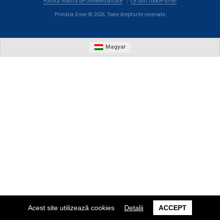
Politica noastră de confidențialitate
Ce sunt cookie-urile?
Primăria Ernei © 2026. Toate drepturile rezervate.
Magyar
Acest site utilizează cookies
Detalii
ACCEPT