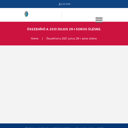
LOGIN
ÖSSZEHÍVÓ A 2021 JULIUS 29-I SOROS ÜLÉSRE.
Home
Összehívó a 2021 julius 29-i soros ülésre.