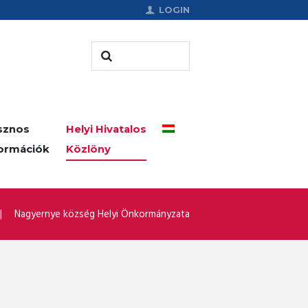
LOGIN
sznos
Helyi Hivatalos
formációk
Közlöny
Nagyernye község Helyi Önkormányzata