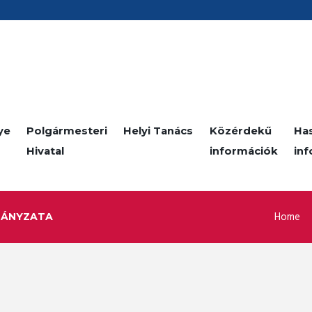
ye
Polgármesteri
Helyi Tanács
Közérdekű
Ha
Hivatal
információk
in
Home
MÁNYZATA