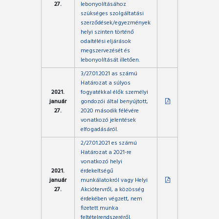
27.
lebonyolításához
szükséges szolgáltatási
szerződések/egyezmények
helyi szinten történő
odaítélési eljárások
megszervezését és
lebonyolítását illetően.
3/27.01.2021 as számú
Határozat a súlyos
2021.
fogyatékkal élők személyi
január
gondozói által benyújtott,
27.
2020 második félévére
vonatkozó jelentések
elfogadásáról.
2/27.01.2021 es számú
Határozat a 2021-re
vonatkozó helyi
2021.
érdekeltségű
január
munkálatokról vagy Helyi
27.
Akciótervről, a közösség
érdekében végzett, nem
fizetett munka
feltételrendszeréről.