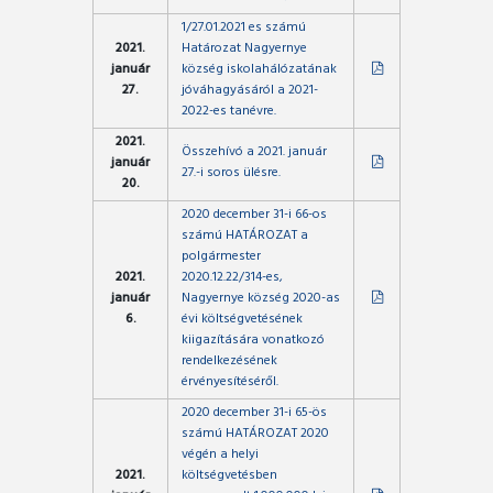
1/27.01.2021 es számú
2021.
Határozat Nagyernye
január
község iskolahálózatának
27.
jóváhagyásáról a 2021-
2022-es tanévre.
2021.
Összehívó a 2021. január
január
27.-i soros ülésre.
20.
2020 december 31-i 66-os
számú HATÁROZAT a
polgármester
2021.
2020.12.22/314-es,
január
Nagyernye község 2020-as
6.
évi költségvetésének
kiigazítására vonatkozó
rendelkezésének
érvényesítéséről.
2020 december 31-i 65-ös
számú HATÁROZAT 2020
végén a helyi
2021.
költségvetésben