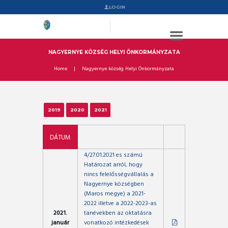
LOGIN
NAGYERNYE KÖZSÉG HELYI ÖNKORMÁNYZATA
Home
Nagyernye község Helyi Önkormányzata
2019
2020
2021
DÁTUM
4/27.01.2021 es számú
Határozat arról, hogy
nincs felelősségvállalás a
Nagyernye községben
(Maros megye) a 2021-
2022 illetve a 2022-2023-as
2021.
tanévekben az oktatásra
január
vonatkozó intézkedések