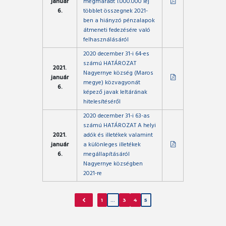
január
megmaradt 1.000.000 lej
6.
többlet összegnek 2021-
ben a hiányzó pénzalapok
átmeneti fedezésére való
felhasználásáról
2020 december 31-i 64-es
számú HATÁROZAT
2021.
Nagyernye község (Maros
január
megye) közvagyonát
6.
képező javak leltárának
hitelesítéséről
2020 december 31-i 63-as
számú HATÁROZAT A helyi
2021.
adók és illetékek valamint
január
a különleges illetékek
6.
megállapításáról
Nagyernye községben
2021-re
1
…
3
4
5