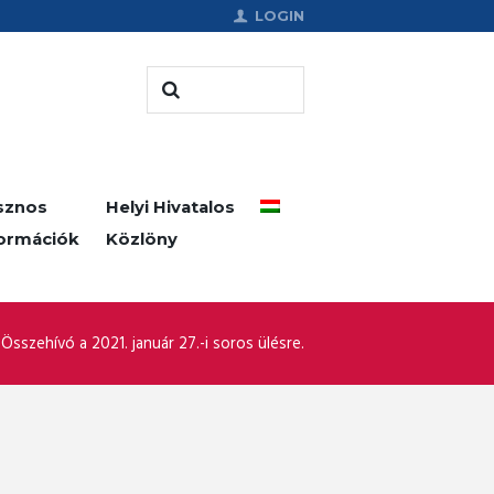
LOGIN
sznos
Helyi Hivatalos
formációk
Közlöny
Összehívó a 2021. január 27.-i soros ülésre.