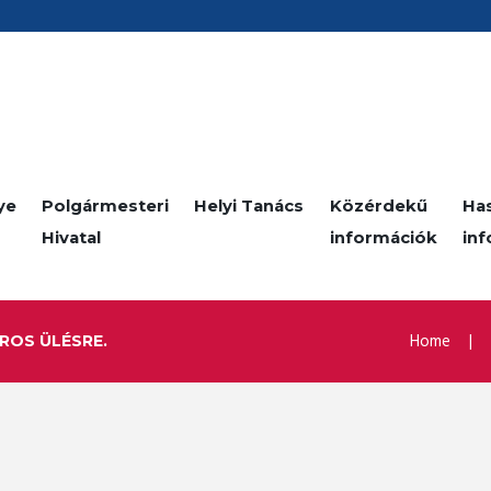
ye
Polgármesteri
Helyi Tanács
Közérdekű
Ha
Hivatal
információk
in
Home
OROS ÜLÉSRE.