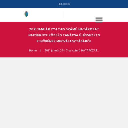
LOGIN
2021 JANUÁR 27-I 7-ES SZÁMÚ HATÁROZAT
NAGYERNYE KÖZSÉG TANÁCSA ÜLÉSVEZETŐ
ELNÖKÉNEK MEGVÁLASZTÁSÁRÓL
Home
2021 január 27-i 7-es számú HATÁROZAT...