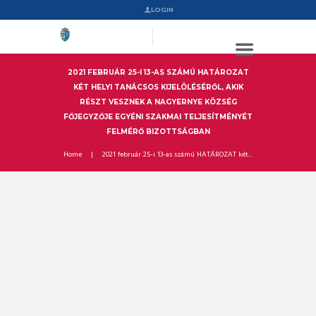
LOGIN
2021 FEBRUÁR 25-I 13-AS SZÁMÚ HATÁROZAT
KÉT HELYI TANÁCSOS KIJELÖLÉSÉRŐL, AKIK
RÉSZT VESZNEK A NAGYERNYE KÖZSÉG
FŐJEGYZŐJE EGYÉNI SZAKMAI TELJESÍTMÉNYÉT
FELMÉRŐ BIZOTTSÁGBAN
Home
2021 február 25-i 13-as számú HATÁROZAT két...