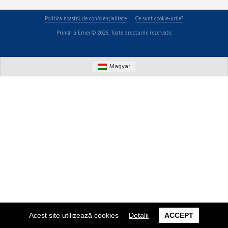
Politica noastră de confidențialitate
Ce sunt cookie-urile?
Primăria Ernei © 2026. Toate drepturile rezervate.
Magyar
Acest site utilizează cookies
Detalii
ACCEPT