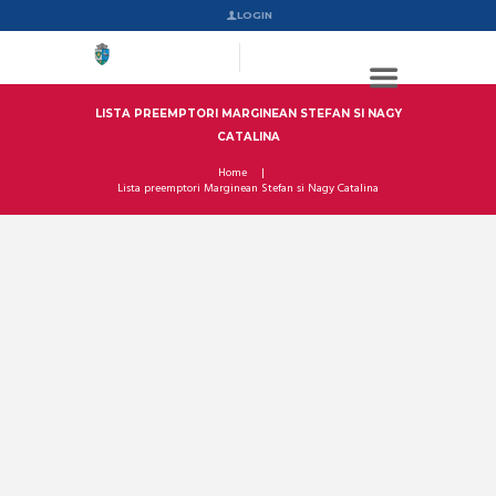
LOGIN
LISTA PREEMPTORI MARGINEAN STEFAN SI NAGY
CATALINA
Home
Lista preemptori Marginean Stefan si Nagy Catalina