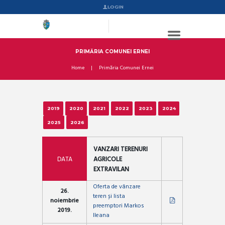
LOGIN
PRIMĂRIA COMUNEI ERNEI
Home
Primăria Comunei Ernei
2019
2020
2021
2022
2023
2024
2025
2026
VANZARI TERENURI
DATA
AGRICOLE
EXTRAVILAN
Oferta de vânzare
26.
teren și lista
noiembrie
preemptori Markos
2019.
Ileana