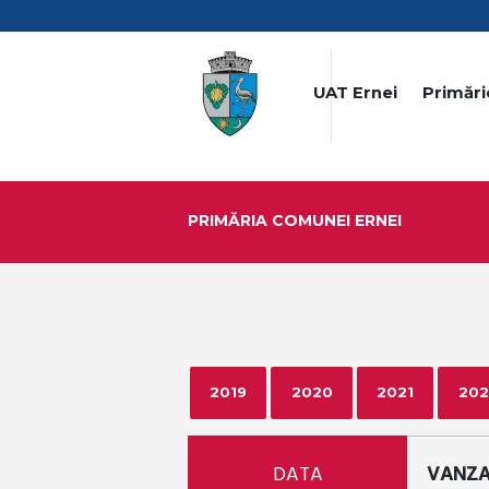
UAT Ernei
Primări
PRIMĂRIA COMUNEI ERNEI
2019
2020
2021
202
DATA
VANZAR