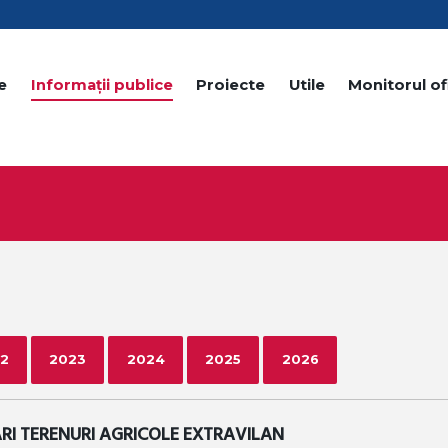
e
Informații publice
Proiecte
Utile
Monitorul ofi
2
2023
2024
2025
2026
I TERENURI AGRICOLE EXTRAVILAN